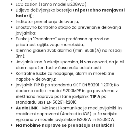
LCD zaslon (samo model Ei208WD);
Litijeva doživljenjska baterija (
ni potrebno menjavati
baterij
);
Indikator prenehanja delovanja;
Enostavno kontrolno stikalo za preverjanje delovanja
javljalnika;
Funkcija "Predalarm" vas predčasno opozori na
prisotnost ogljikovega monoksida;;
Izjemno glasen zvok alarma (min. 85dB(A) na razdalji
3m);
Javljalnik ima funkcijo spomina, ki vas opozori, da je bil
alarm sprožen tudi v času vaše odsotnosti;
Kontrolne lučke za napajanje, alarm in morebitne
napake v delovanju;
javljalnik
TIP B
po standardu SIST EN 50291-1:2010; Ko
dodamo radijski modul Ei200MRF in ga povežemo z
električno napravo postane javljalnik
TIP A
po
standardu SIST EN 50291-1:2010;
AudioLINK
- Možnost komunikacije med javljalniki in
mobilnimi napravami (Android in iOS) je že serijsko
vgrajena v modele javljalnikov Ei208W in Ei208DW;
Na mobilne naprave se prenašajo statistični