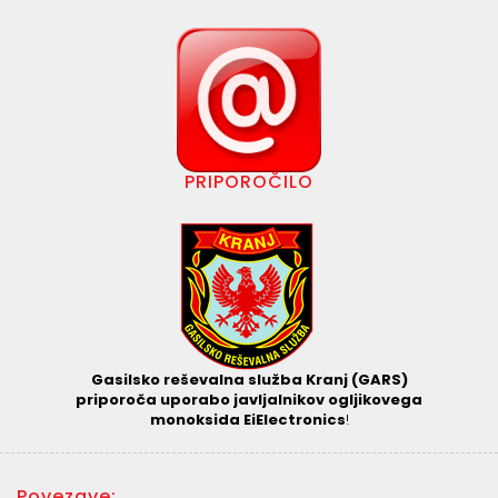
PRIPOROČILO
Gasilsko reševalna služba Kranj (GARS)
priporoča
uporabo javljalnikov ogljikovega
monoksida EiElectronics
!
Povezave: