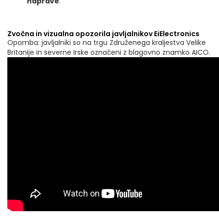
naprave
.
Zvočna in vizualna opozorila javljalnikov EiElectronics
Opomba: javljalniki so na trgu Združenega kraljestva Velike
Britanije in severne Irske označeni z blagovno znamko AICO.