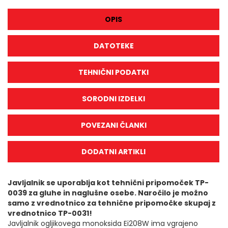
OPIS
DATOTEKE
TEHNIČNI PODATKI
SORODNI IZDELKI
POVEZANI ČLANKI
DODATNI ARTIKLI
Javljalnik se uporablja kot tehnični pripomoček TP-
0039 za gluhe in naglušne osebe. Naročilo je možno
samo z vrednotnico za tehnične pripomočke skupaj z
vrednotnico TP-0031!
Javljalnik ogljikovega monoksida Ei208W ima vgrajeno