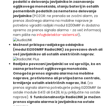
podatki o delovanju javljalnika in zaznavanju
ogljikovega monoksida, stanju baterij in ostalih
pomembnih podatkih za nemoteno delovanje
javljalnika
(POZOR: ne prenaša se zvočni alarm, za
prenos zbočnega alarma na mobilne naprave je
potrebno vgraditi radijski modul Ei200MRF in dodatno
opremo za prenos signala alarma - za več informacij
nam pišite na
info@detektor-sistemi.si
!)
.
Možnost priklopa radijskega oddajnika
(modul Ei200MRF RadioLINK) za povezavo dveh ali
več javljalnikov ali ostalih električnih naprav
;
Radijsko povezani javljalniki se vsi sprožijo, ko en
zazna prisotnost ogljikovega monoksida.
Omogoča prenos signala alarma na mobilne
naprave, protivlomno ali protipožarno centralo,
krmiljenje ostalih električnih naprav, itd.
(za
prenos signala alarma potrebujete poleg Ei200MRF še
ostale module Ei413 ali Ei428, ki ju priključite na ostale
naprave).
S funkcionalnostjo RadioLINK je možen
prenos signala alarma iz javljalnika na ostale