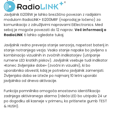
Javljalnik Ei208W je lahko brezžično povezan z radijskim
modulom RadioLINK+ Ei200MRF (naprodaj je ločeno) za
komunikacijo z združljivimi napravami EiElectronics. Med
seboj je mogoče povezati do 12 naprav.
Več informacij o
RadioLINK
ti lahko ogledate tukaj.
Javljalnik redno preverja stanje senzorja, napetost baterij in
stanje notranjega vezja. Vsako stanje napake bo javljeno s
kombinacijo vizualnih in zvočnih indikatorjev (utripanje
rumene LED kratkih piskov). Javljalnik vsebuje tudi indikator
»Konec življenjske dobe« (zvočni in vizualni), ki bo
uporabnika obvestil, kdaj je potrebno javljalnik zamenjati.
Življenjska doba se izteže po najmanj 10 letni uporabi
javljalnika od dneva aktivacije.
Funkcija pomnilnika omogoča enostavno identifikacijo
zadnjega aktiviranega alarma (rdeča LED bo utripala 24 ur
po dogodku ali kasneje v primeru, ko pritisnete gumb TEST
& HUSH).