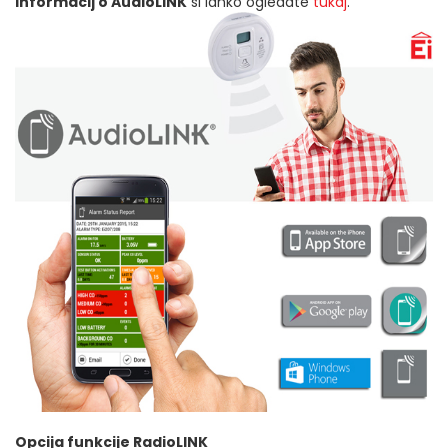
informacij o AudioLINK
si lahko ogledate
tukaj
.
Opcija funkcije RadioLINK