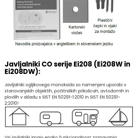
Javljalniki CO serije Ei208 (Ei208W in
Ei208DW):
Javljalniki ogljikovega monoksida so namenjeni uporabi v
stanovanjskih objektih, počitniških prikolicah, avtodomih in
plovilih v skladu s SIST EN 50291-1:2010 in SIST EN 50291-
2:2010!
Vsi javljalniki imajo enako funkcionalnost zaznavanja