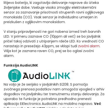
litijevo baterijo, ki zagotavlja delovanje naprave do izteka
življenjske dobe. Vsebuje visoko zmogljiv elektrokemični
senzor za zaznavanje prisotnosti strupenih ravni ogljikovega
monoksida (CO). Vsak senzor je individualno umerjen in
preizkušen z ogljikovim monoksidom.
V stanju pripravljenosti ne gori nobena izmed treh barvnih
LED. V primeru zaznave CO (10ppm ali več) se bo javljalnik
pričel takoj odzivati z utripanjem rdeče LED. Ko vrednosti CO
narastejo in presežejo 43ppm, se vklopi tudi
zvočni alarm
.
Višja kot je zaznana raven CO, prej se bo oglasi zvočni
alarm.
Funkcija AudioLINK
Na voljo je že serijsko v javljalnikih Ei208. S pomočjo
zvočnega prenosa podatkov nam omogoča vpogled v arhiv
dogodkov na javljalniku ter trenutnemu stanju delovanja. Za
uporabo te funkcije je potrebno predhodno prenesti
aplikacijo EiElectronics AudioLINK na mobilno napravo.
Več