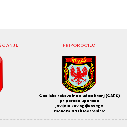
EŠČANJE
PRIPOROČILO
Gasilsko reševalna služba Kranj (GARS)
priporoča
uporabo
javljalnikov ogljikovega
monoksida EiElectronics
!