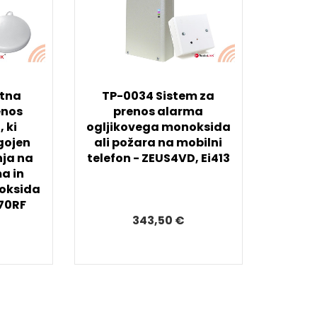
tna
TP-0034 Sistem za
enos
prenos alarma
 ki
ogljikovega monoksida
gojen
ali požara na mobilni
nja na
telefon - ZEUS4VD, Ei413
a in
oksida
170RF
343,50 €