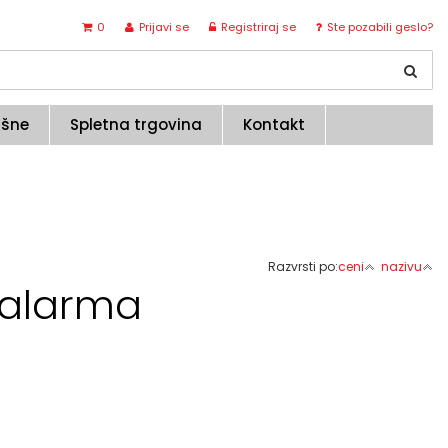
0
Prijavi se
Registriraj se
Ste pozabili geslo?
ušne
Spletna trgovina
Kontakt
Razvrsti po:
ceni
nazivu
s alarma