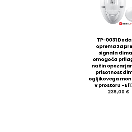
TP-0031 Doda
oprema za pr
signala dima,
omogoča prila
način opozarja
prisotnost dim
ogljikovega mon
v prostoru - Ei
235,00 €